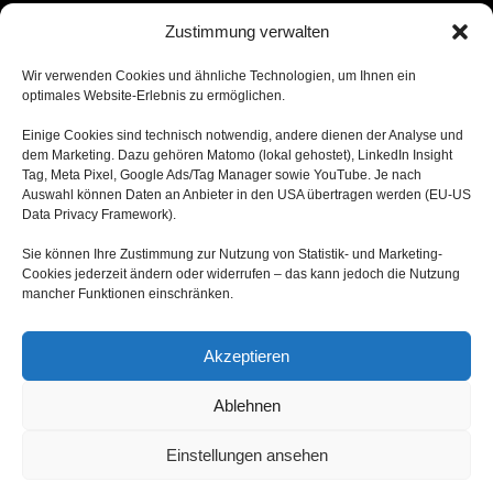
qualitätsgesicherten Empfehlungen zur onkologischen
Zustimmung verwalten
Behandlung – praxisnah, evidenzbasiert und aktuell.
Wir verwenden Cookies und ähnliche Technologien, um Ihnen ein
Easy Oncology jetzt downloaden und nutzen
optimales Website-Erlebnis zu ermöglichen.
Einige Cookies sind technisch notwendig, andere dienen der Analyse und
dem Marketing. Dazu gehören Matomo (lokal gehostet), LinkedIn Insight
Tag, Meta Pixel, Google Ads/Tag Manager sowie YouTube. Je nach
Auswahl können Daten an Anbieter in den USA übertragen werden (EU‑US
Kontakt
Data Privacy Framework).
FAQ
Sie können Ihre Zustimmung zur Nutzung von Statistik- und Marketing-
Karriere
Cookies jederzeit ändern oder widerrufen – das kann jedoch die Nutzung
mancher Funktionen einschränken.
Impressum
Akzeptieren
Datenschutzerklärung
Ablehnen
Nutzungsbedingungen App
Einstellungen ansehen
Datenschutzerklärung App